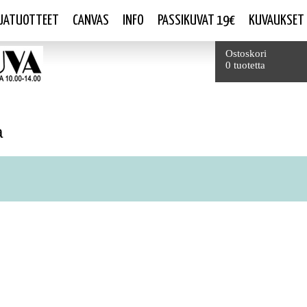
JATUOTTEET
CANVAS
INFO
PASSIKUVAT 19€
KUVAUKSET
Yhteensä
Ostoskori
0 tuotetta
a