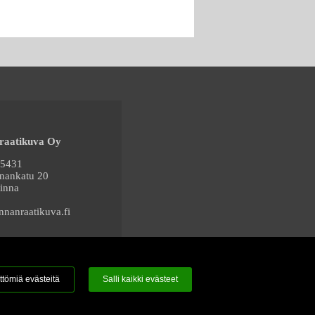
raatikuva Oy
65431
nnankatu 20
inna
nanraatikuva.fi
ttömiä evästeitä
Salli kaikki evästeet