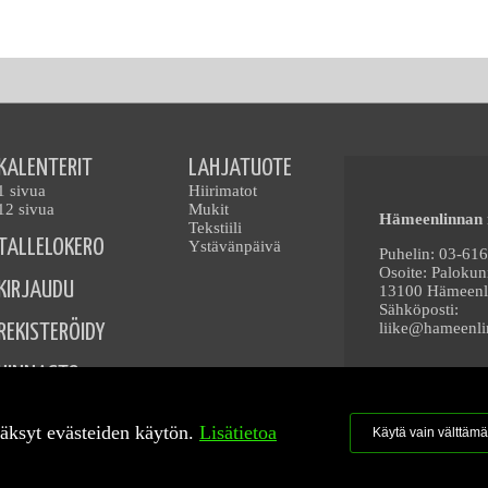
KALENTERIT
LAHJATUOTE
1 sivua
Hiirimatot
12 sivua
Mukit
Hämeenlinnan 
Tekstiili
TALLELOKERO
Ystävänpäivä
Puhelin: 03-61
Osoite: Paloku
KIRJAUDU
13100 Hämeenl
Sähköposti:
liike@hameenlin
REKISTERÖIDY
HINNASTO
TOIMITUSEHDOT
äksyt evästeiden käytön.
Lisätietoa
Käytä vain välttämä