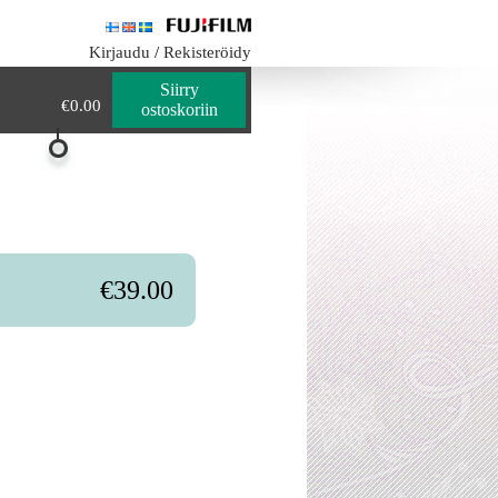
0
€0.00
Kirjaudu
/
Rekisteröidy
Siirry
€0.00
ostoskoriin
€39.00