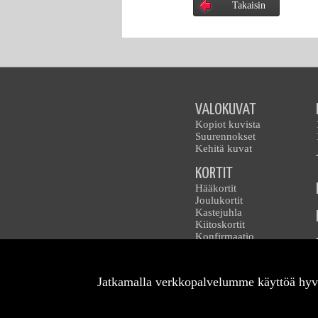
Takaisin
VALOKUVAT
Kopiot kuvista
Suurennokset
Kehitä kuvat
KORTIT
Hääkortit
Joulukortit
Kastejuhla
Kiitoskortit
Konfirmaatio
Kutsukortit
Lapset
Muut
Jatkamalla verkkopalvelumme käyttöä hyv
Opiskelu
Paikkakortit
Ystävänpäivä